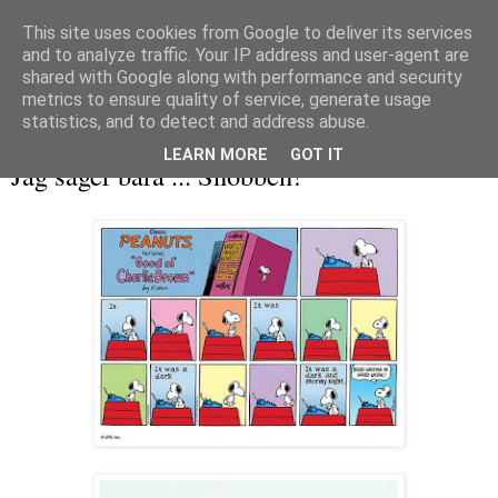
This site uses cookies from Google to deliver its services
and to analyze traffic. Your IP address and user-agent are
shared with Google along with performance and security
metrics to ensure quality of service, generate usage
▼
statistics, and to detect and address abuse.
söndag 27 november 2011
LEARN MORE
GOT IT
Jag säger bara ... Snobben!