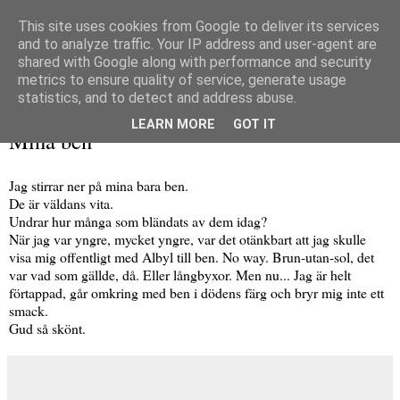
This site uses cookies from Google to deliver its services
and to analyze traffic. Your IP address and user-agent are
shared with Google along with performance and security
metrics to ensure quality of service, generate usage
▼
statistics, and to detect and address abuse.
onsdag 20 juni 2012
LEARN MORE
GOT IT
Mina ben
Jag stirrar ner på mina bara ben.
De är väldans vita.
Undrar hur många som bländats av dem idag?
När jag var yngre, mycket yngre, var det otänkbart att jag skulle
visa mig offentligt med Albyl till ben. No way. Brun-utan-sol, det
var vad som gällde, då. Eller långbyxor. Men nu... Jag är helt
förtappad, går omkring med ben i dödens färg och bryr mig inte ett
smack.
Gud så skönt.