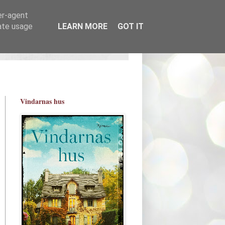
er-agent
rate usage
LEARN MORE
GOT IT
Vindarnas hus