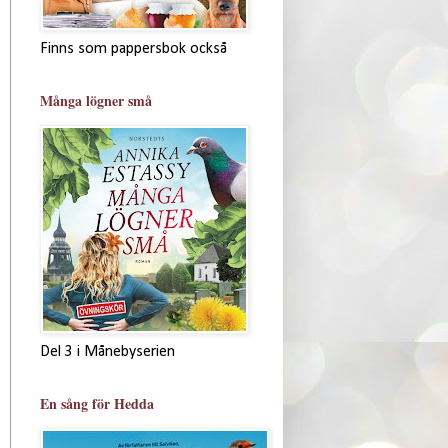
Finns som pappersbok också
Många lögner små
Del 3 i Månebyserien
En sång för Hedda