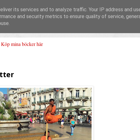
liver its services and to analyze traffic. Your IP address and us
rmance and security metrics to ensure quality of service, gene
buse.
Köp mina böcker här
tter