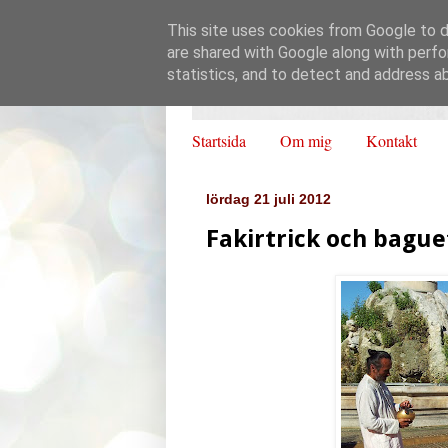
This site uses cookies from Google to de
are shared with Google along with perfo
statistics, and to detect and address a
Startsida
Om mig
Kontakt
lördag 21 juli 2012
Fakirtrick och bague