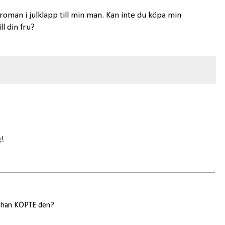
roman i julklapp till min man. Kan inte du köpa min
l din fru?
g!
m han KÖPTE den?