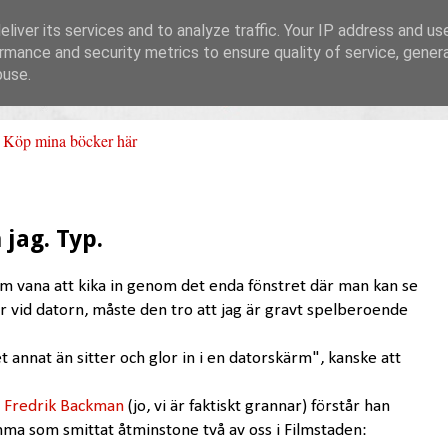
liver its services and to analyze traffic. Your IP address and us
rmance and security metrics to ensure quality of service, gene
buse.
Köp mina böcker här
jag. Typ.
 vana att kika in genom det enda fönstret där man kan se
er vid datorn, måste den tro att jag är gravt spelberoende
 annat än sitter och glor in i en datorskärm", kanske att
r
Fredrik Backman
(jo, vi är faktiskt grannar) förstår han
omma som smittat åtminstone två av oss i Filmstaden: