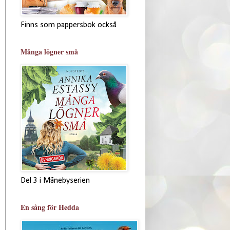
Finns som pappersbok också
Många lögner små
Del 3 i Månebyserien
En sång för Hedda