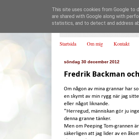
This site uses cookies from Google to de
are shared with Google along with perfo
statistics, and to detect and address a
Startsida
Om mig
Kontakt
söndag 30 december 2012
Fredrik Backman och 
Om någon av mina grannar har som
en skymt av min rygg när jag sitt
eller något liknande.
"Herregud, människan gör ju inget
denna granne tänker.
Men om Peeping Tom-grannen ä
säkerligen att jag lider av en åk