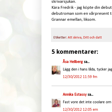
skrivarsjukan.
Kära Fredrik - jag köpte din debut
debutroman som en vårpresent til
Grannar emellan, liksom.
Etiketter:
Att skriva
,
Ditt och datt
5 kommentarer:
Åsa Hellberg
sa...
Lägg den i hans låda, tycker ja
12/30/2012 11:59 fm
Annika Estassy
sa...
Fast vore det inte coolare o
12/30/2012 12:05 em