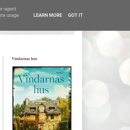
er-agent
rate usage
LEARN MORE
GOT IT
Vindarnas hus