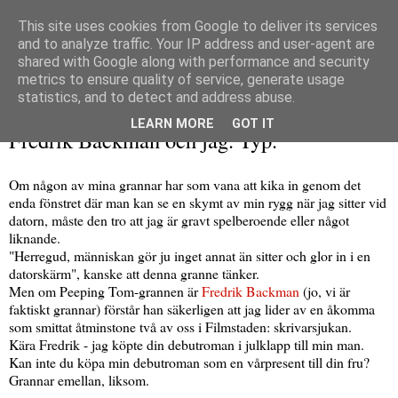
This site uses cookies from Google to deliver its services
and to analyze traffic. Your IP address and user-agent are
shared with Google along with performance and security
metrics to ensure quality of service, generate usage
▼
statistics, and to detect and address abuse.
söndag 30 december 2012
LEARN MORE
GOT IT
Fredrik Backman och jag. Typ.
Om någon av mina grannar har som vana att kika in genom det
enda fönstret där man kan se en skymt av min rygg när jag sitter vid
datorn, måste den tro att jag är gravt spelberoende eller något
liknande.
"Herregud, människan gör ju inget annat än sitter och glor in i en
datorskärm", kanske att denna granne tänker.
Men om Peeping Tom-grannen är
Fredrik Backman
(jo, vi är
faktiskt grannar) förstår han säkerligen att jag lider av en åkomma
som smittat åtminstone två av oss i Filmstaden: skrivarsjukan.
Kära Fredrik - jag köpte din debutroman i julklapp till min man.
Kan inte du köpa min debutroman som en vårpresent till din fru?
Grannar emellan, liksom.