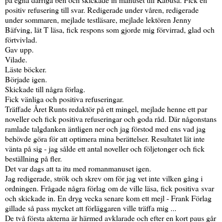
positiv refusering till svar. Redigerade under våren, redigerade
under sommaren, mejlade testläsare, mejlade lektören Jenny
Bäfving, lät T läsa, fick respons som gjorde mig förvirrad, glad och
förtvivlad.
Gav upp.
Vilade.
Läste böcker.
Började igen.
Skickade till några förlag.
Fick vänliga och positiva refuseringar.
Träffade Året Runts redaktör på ett mingel, mejlade henne ett par
noveller och fick positiva refuseringar och goda råd. Där någonstans
ramlade talgdanken äntligen ner och jag förstod med ens vad jag
behövde göra för att optimera mina berättelser. Resultatet lät inte
vänta på sig - jag sålde ett antal noveller och följetonger och fick
beställning på fler.
Det var dags att ta itu med romanmanuset igen.
Jag redigerade, strök och skrev om för jag vet inte vilken gång i
ordningen. Frågade några förlag om de ville läsa, fick positiva svar
och skickade in. En dryg vecka senare kom ett mejl - Frank Förlag
gillade så pass mycket att förläggaren ville träffa mig ...
De två första akterna är härmed avklarade och efter en kort paus går