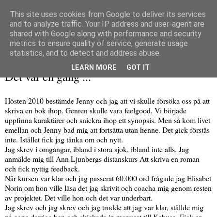
This site uses cookies from Google to deliver its services
and to analyze traffic. Your IP address and user-agent are
shared with Google along with performance and security
metrics to ensure quality of service, generate usage
▼
statistics, and to detect and address abuse.
lördag 8 december 2012
LEARN MORE
GOT IT
Det var en gång ...
Hösten 2010 bestämde Jenny och jag att vi skulle försöka oss på att
skriva en bok ihop. Genren skulle vara feelgood. Vi började
uppfinna karaktärer och snickra ihop ett synopsis. Men så kom livet
emellan och Jenny bad mig att fortsätta utan henne. Det gick förstås
inte. Istället fick jag tänka om och nytt.
Jag skrev i omgångar, ibland i stora sjok, ibland inte alls. Jag
anmälde mig till Ann Ljunbergs distanskurs Att skriva en roman
och fick nyttig feedback.
När kursen var klar och jag passerat 60.000 ord frågade jag Elisabet
Norin om hon ville läsa det jag skrivit och coacha mig genom resten
av projektet. Det ville hon och det var underbart.
Jag skrev och jag skrev och jag trodde att jag var klar, ställde mig
på egna darriga ben och skickade in manuset till Kabusa. Fick en