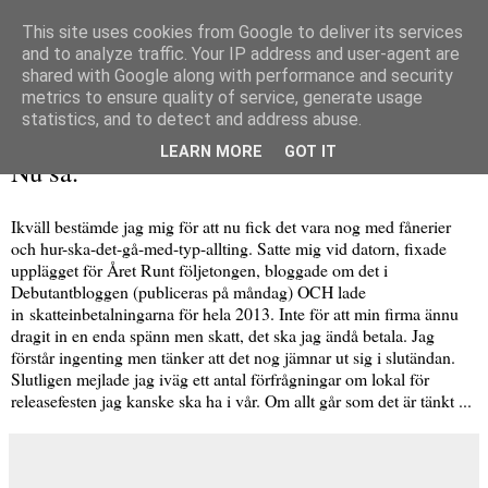
This site uses cookies from Google to deliver its services
and to analyze traffic. Your IP address and user-agent are
shared with Google along with performance and security
metrics to ensure quality of service, generate usage
▼
statistics, and to detect and address abuse.
onsdag 16 januari 2013
LEARN MORE
GOT IT
Nu så.
Ikväll bestämde jag mig för att nu fick det vara nog med fånerier
och hur-ska-det-gå-med-typ-allting. Satte mig vid datorn, fixade
upplägget för Året Runt följetongen, bloggade om det i
Debutantbloggen (publiceras på måndag) OCH lade
in skatteinbetalningarna för hela 2013. Inte för att min firma ännu
dragit in en enda spänn men skatt, det ska jag ändå betala. Jag
förstår ingenting men tänker att det nog jämnar ut sig i slutändan.
Slutligen mejlade jag iväg ett antal förfrågningar om lokal för
releasefesten jag kanske ska ha i vår. Om allt går som det är tänkt ...