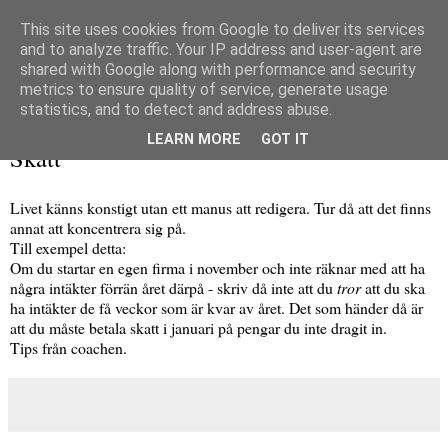
This site uses cookies from Google to deliver its services
and to analyze traffic. Your IP address and user-agent are
shared with Google along with performance and security
metrics to ensure quality of service, generate usage
▼
statistics, and to detect and address abuse.
måndag 7 januari 2013
LEARN MORE
GOT IT
Skatt
Livet känns konstigt utan ett manus att redigera. Tur då att det finns
annat att koncentrera sig på.
Till exempel detta:
Om du startar en egen firma i november och inte räknar med att ha
några intäkter förrän året därpå - skriv då inte att du
tror
att du ska
ha intäkter de få veckor som är kvar av året. Det som händer då är
att du måste betala skatt i januari på pengar du inte dragit in.
Tips från coachen.