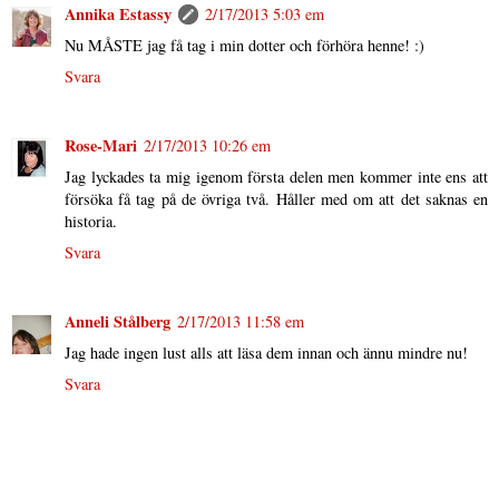
Annika Estassy
2/17/2013 5:03 em
Nu MÅSTE jag få tag i min dotter och förhöra henne! :)
Svara
Rose-Mari
2/17/2013 10:26 em
Jag lyckades ta mig igenom första delen men kommer inte ens att
försöka få tag på de övriga två. Håller med om att det saknas en
historia.
Svara
Anneli Stålberg
2/17/2013 11:58 em
Jag hade ingen lust alls att läsa dem innan och ännu mindre nu!
Svara