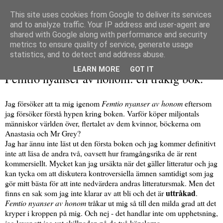
This site uses cookies from Google to deliver its services
and to analyze traffic. Your IP address and user-agent are
shared with Google along with performance and security
metrics to ensure quality of service, generate usage
▼
statistics, and to detect and address abuse.
lördag 16 februari 2013
LEARN MORE
GOT IT
Femtio nyanser av honom: en tråkig bok.
Jag försöker att ta mig igenom
Femtio nyanser av honom
eftersom
jag försöker förstå hypen kring boken. Varför köper miljontals
människor världen över, flertalet av dem kvinnor, böckerna om
Anastasia och Mr Grey?
Jag har ännu inte läst ut den första boken och jag kommer definitivt
inte att läsa de andra två, oavsett hur framgångsrika de är rent
kommersiellt. Mycket kan jag ursäkta när det gäller litteratur och jag
kan tycka om att diskutera kontroversiella ämnen samtidigt som jag
gör mitt bästa för att inte nedvärdera andras litteratursmak. Men det
uttråkad
finns en sak som jag inte klarar av att bli och det är
.
Femtio nyanser av honom
tråkar ut mig så till den milda grad att det
kryper i kroppen på mig. Och nej - det handlar inte om upphetsning,
jag lovar att jag vet skillnaden på de två känslorna.