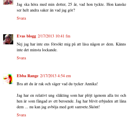
Jag ska höra med min dotter, 25 år, vad hon tyckte. Hon kanske
ser helt andra saker än vad jag gör?
Svara
Evas blogg
2/17/2013 10:41 fm
Nej jag har inte ens försökt mig på att läsa någon av dem. Känns
inte det minsta lockande.
Svara
Ebba Range
2/17/2013 4:54 em
Bra att du är rak och säger vad du tycker Annika!
Jag har en relativt ung släkting som har plöjt igenom alla tre och
hen är som fångad av ett beroende. Jag har blivit erbjuden att låna
dem ... nu kan jag avböja med gott samvete.Skönt!
Svara