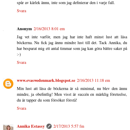
spår av kärlek ännu, inte som jag definierar den i varje fall.
Svara
Anonym
2/16/2013 8:01 em
Jag vet inte varför, men jag har inte haft minst lust att läsa
böckerna. Nu fick jag ännu mindre lust till det. Tack Annika, du
har besparat mig ett antal timmar som jag kan göra bättre saker på
:-)
Svara
www.evaswedenmark.blogspot.se
2/16/2013 11:18 em
Min lust att läsa de böckerna är så minimal, nu blev den ännu
mindre, ja obefintlig! Men visst är succén en märklig företeelse,
du är tapper du som försöker förstå!
Svara
Annika Estassy
2/17/2013 5:57 fm