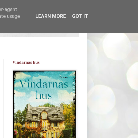
er-agent
rate usage
LEARN MORE
GOT IT
Vindarnas hus