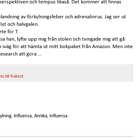
 perspektiven och tempus likaså. Det kommer att finnas
n blandning av förkylningsfeber och adrenalinrus. Jag ser ut
lut och halvgalen.
te för T.
sa han, lyfte upp mig från stolen och tvingade mig att gå
n iväg för att hämta ut mitt bokpaket från Amazon. Men inte
esearch att göra ...
s till frukost
ylning. Influensa, Annika, influensa.