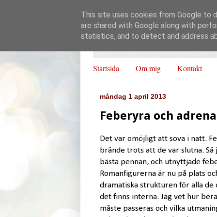
This site uses cookies from Google to de
are shared with Google along with perfo
statistics, and to detect and address a
Startsida
Om mig
Kontakt
måndag 1 april 2013
Feberyra och adrena
Det var omöjligt att sova i natt. 
brände trots att de var slutna. Så
bästa pennan, och utnyttjade febery
Romanfigurerna är nu på plats och
dramatiska strukturen för alla de 
det finns interna. Jag vet hur ber
måste passeras och vilka utmanin