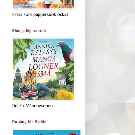
Finns som pappersbok också
Många lögner små
Del 3 i Månebyserien
En sång för Hedda