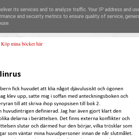
liver its services and to analyze traffic. Your IP address and us
rmance and security metrics to ensure quality of service, gene
buse.
Köp mina böcker här
linrus
Febern fick huvudet att klia något djävulusiskt och ögonen
 jag klev upp, satte mig i soffan med anteckningsboken och
ran till att skriva ihop synopsisen till bok 2.
 huvudintrigen definierad. Jag har även gjort klart den
olika delarna i berättelsen. Det finns externa konflikter och
ättelsen slutar och därmed hur den börjar, vilka trösklar som
gar som väntar mina huvudpersoner innan de når slutmålet.