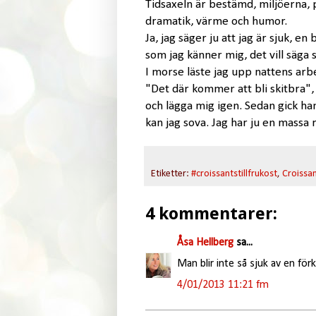
Tidsaxeln är bestämd, miljöerna,
dramatik, värme och humor.
Ja, jag säger ju att jag är sjuk, e
som jag känner mig, det vill säga s
I morse läste jag upp nattens arbe
"Det där kommer att bli skitbra", 
och lägga mig igen. Sedan gick ha
kan jag sova. Jag har ju en massa r
Etiketter:
#croissantstillfrukost
,
Croissant
4 kommentarer:
Åsa Hellberg
sa...
Man blir inte så sjuk av en förk
4/01/2013 11:21 fm