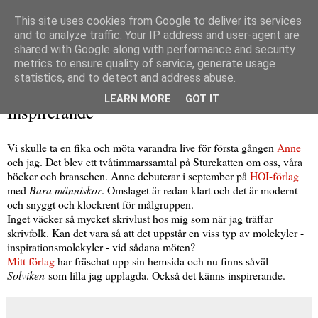
This site uses cookies from Google to deliver its services
and to analyze traffic. Your IP address and user-agent are
shared with Google along with performance and security
metrics to ensure quality of service, generate usage
▼
statistics, and to detect and address abuse.
tisdag 16 april 2013
LEARN MORE
GOT IT
Inspirerande
Vi skulle ta en fika och möta varandra live för första gången
Anne
och jag. Det blev ett tvåtimmarssamtal på Sturekatten om oss, våra
böcker och branschen. Anne debuterar i september på
HOI-förlag
med
Bara människor
. Omslaget är redan klart och det är modernt
och snyggt och klockrent för målgruppen.
Inget väcker så mycket skrivlust hos mig som när jag träffar
skrivfolk. Kan det vara så att det uppstår en viss typ av molekyler -
inspirationsmolekyler - vid sådana möten?
Mitt förlag
har fräschat upp sin hemsida och nu finns såväl
Solviken
som lilla jag upplagda. Också det känns inspirerande.