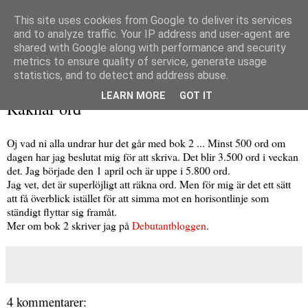
This site uses cookies from Google to deliver its services
and to analyze traffic. Your IP address and user-agent are
shared with Google along with performance and security
metrics to ensure quality of service, generate usage
▼
statistics, and to detect and address abuse.
tisdag 9 april 2013
LEARN MORE
GOT IT
Räknar ord
Oj vad ni alla undrar hur det går med bok 2 ... Minst 500 ord om
dagen har jag beslutat mig för att skriva. Det blir 3.500 ord i veckan
det. Jag började den 1 april och är uppe i 5.800 ord.
Jag vet, det är superlöjligt att räkna ord. Men för mig är det ett sätt
att få överblick istället för att simma mot en horisontlinje som
ständigt flyttar sig framåt.
Mer om bok 2 skriver jag på
Debutantbloggen
.
4 kommentarer: