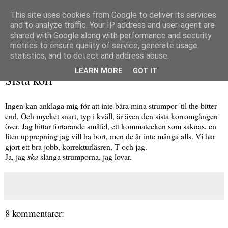
This site uses cookies from Google to deliver its services
and to analyze traffic. Your IP address and user-agent are
shared with Google along with performance and security
metrics to ensure quality of service, generate usage
▼
statistics, and to detect and address abuse.
söndag 7 april 2013
LEARN MORE
GOT IT
Sista korr
Ingen kan anklaga mig för att inte bära mina strumpor 'til the bitter
end. Och mycket snart, typ i kväll, är även den sista korromgången
över. Jag hittar fortarande småfel, ett kommatecken som saknas, en
liten upprepning jag vill ha bort, men de är inte många alls. Vi har
gjort ett bra jobb, korrekturläsren, T och jag.
Ja, jag
ska
slänga strumporna, jag lovar.
8 kommentarer: