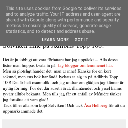
This site uses cookies from Google to deliver its services
and to analyze traffic. Your IP address and user-agent are
shared with Google along with performance and security
metrics to ensure quality of service, generate usage
▼
statistics, and to detect and address abuse.
måndag 3 juni 2013
LEARN MORE
GOT IT
Solviken inne på Adlibris Topp 100!
Det är ju jobbigt att vara författare har jag upptäckt ... Alla dessa
listor man hoppas kvala in på.
Jag bloggar om fenomenet här.
Men så plötsligt händer det, man är inne! Kanske för en kort
sekund, men ens bok har ändå lyckats ta sig in på Adlibris Topp
100! Det är helt osannolikt och jag undrar om glädjen jag känner är
nyttig för mig. För det där suset i örat, illamåendet och yrsel känns
tyvärr alltför bekanta. Men tills jag får ett anfall av Ménière tänker
jag fortsätta att vara glad!
Tack till er alla som köpt Solviken! Och tack
Åsa Hellberg
för att du
uppmärksammade det.