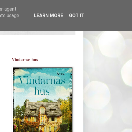
er-agent
rate usage
LEARN MORE
GOT IT
Vindarnas hus