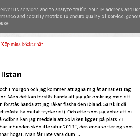
liver its services and to analyze traffic. Your IP address and us
rmance and security metrics to ensure quality of service, gene
buse.
Köp mina böcker här
listan
och i morgon och jag kommer att ägna mig åt annat ett tag
listor. Men det kan förstås hända att jag går omkring med ett
n förstås hända att jag råkar flasha den ibland. Särskilt då
get måste ha mutat tryckeriet). Och eftersom jag antar att ni
 Adlbris kan jag meddela att Solviken ligger på plats 7 i
sbar inbunden skönlitteratur 2013", den enda sortering som
nar högst. Man får inte vara dum ...