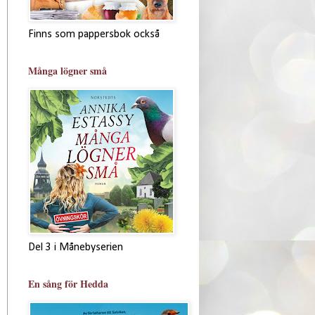
Finns som pappersbok också
Många lögner små
Del 3 i Månebyserien
En sång för Hedda