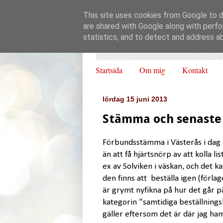
This site uses cookies from Google to de
are shared with Google along with perfo
statistics, and to detect and address a
Startsida
Om mig
Kontakt
lördag 15 juni 2013
Stämma och senaste 
Förbundsstämma i Västerås i dag 
än att få hjärtsnörp av att kolla 
ex av Solviken i väskan, och det ka
den finns att beställa igen (förla
är grymt nyfikna på hur det går på
kategorin "samtidiga beställning
gäller eftersom det är där jag ham