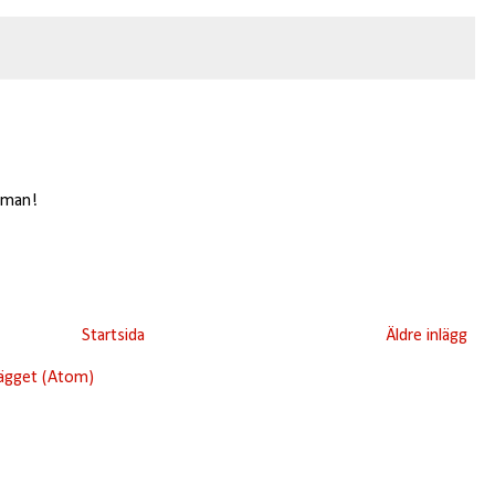
erman!
Startsida
Äldre inlägg
lägget (Atom)