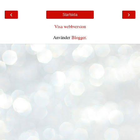
‹
›
Startsida
Visa webbversion
Använder
Blogger
.