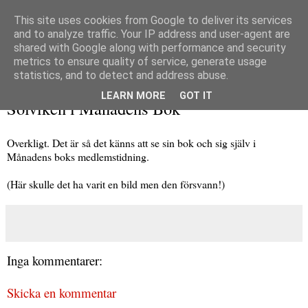
This site uses cookies from Google to deliver its services
and to analyze traffic. Your IP address and user-agent are
shared with Google along with performance and security
metrics to ensure quality of service, generate usage
▼
statistics, and to detect and address abuse.
måndag 29 juli 2013
LEARN MORE
GOT IT
Solviken i Månadens Bok
Overkligt. Det är så det känns att se sin bok och sig själv i
Månadens boks medlemstidning.
(Här skulle det ha varit en bild men den försvann!)
Inga kommentarer:
Skicka en kommentar