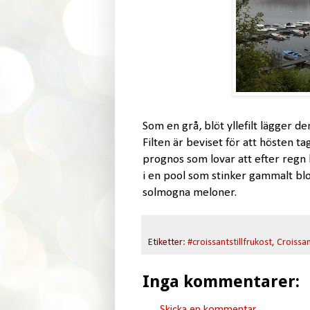
Som en grå, blöt yllefilt lägger d
Filten är beviset för att hösten t
prognos som lovar att efter regn 
i en pool som stinker gammalt bl
solmogna meloner.
Etiketter:
#croissantstillfrukost
,
Croissant
Inga kommentarer:
Skicka en kommentar