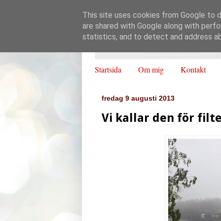
This site uses cookies from Google to de
are shared with Google along with perfo
statistics, and to detect and address a
Startsida
Om mig
Kontakt
fredag 9 augusti 2013
Vi kallar den för filt