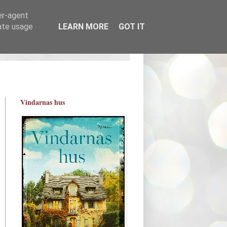
er-agent
rate usage
LEARN MORE
GOT IT
Vindarnas hus