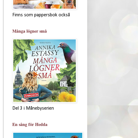
Finns som pappersbok också
Många lögner små
Del 3 i Månebyserien
En sång för Hedda