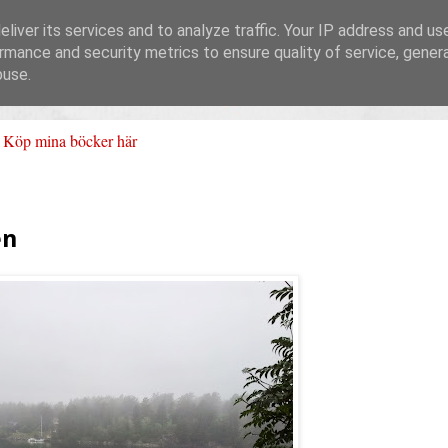
liver its services and to analyze traffic. Your IP address and us
rmance and security metrics to ensure quality of service, gene
buse.
Köp mina böcker här
en