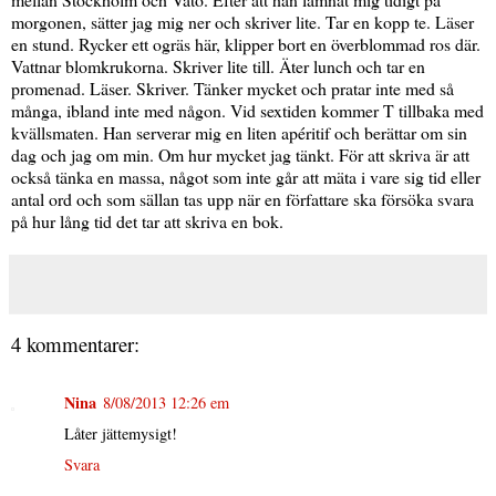
morgonen, sätter jag mig ner och skriver lite. Tar en kopp te. Läser
en stund. Rycker ett ogräs här, klipper bort en överblommad ros där.
Vattnar blomkrukorna. Skriver lite till. Äter lunch och tar en
promenad. Läser. Skriver. Tänker mycket och pratar inte med så
många, ibland inte med någon. Vid sextiden kommer T tillbaka med
kvällsmaten. Han serverar mig en liten apéritif och berättar om sin
dag och jag om min. Om hur mycket jag tänkt. För att skriva är att
också tänka en massa, något som inte går att mäta i vare sig tid eller
antal ord och som sällan tas upp när en författare ska försöka svara
på hur lång tid det tar att skriva en bok.
4 kommentarer:
Nina
8/08/2013 12:26 em
Låter jättemysigt!
Svara