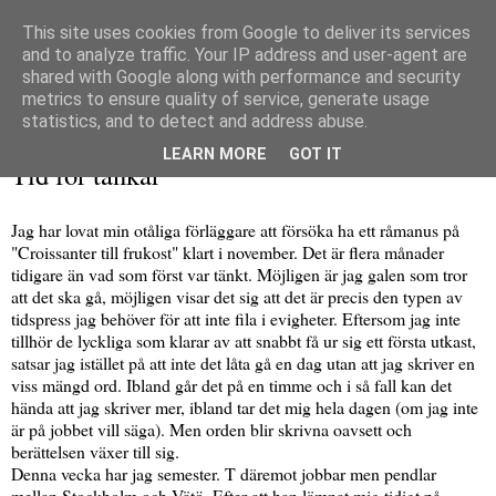
This site uses cookies from Google to deliver its services
and to analyze traffic. Your IP address and user-agent are
shared with Google along with performance and security
metrics to ensure quality of service, generate usage
▼
statistics, and to detect and address abuse.
torsdag 8 augusti 2013
LEARN MORE
GOT IT
Tid för tankar
Jag har lovat min otåliga förläggare att försöka ha ett råmanus på
"Croissanter till frukost" klart i november. Det är flera månader
tidigare än vad som först var tänkt. Möjligen är jag galen som tror
att det ska gå, möjligen visar det sig att det är precis den typen av
tidspress jag behöver för att inte fila i evigheter. Eftersom jag inte
tillhör de lyckliga som klarar av att snabbt få ur sig ett första utkast,
satsar jag istället på att inte det låta gå en dag utan att jag skriver en
viss mängd ord. Ibland går det på en timme och i så fall kan det
hända att jag skriver mer, ibland tar det mig hela dagen (om jag inte
är på jobbet vill säga). Men orden blir skrivna oavsett och
berättelsen växer till sig.
Denna vecka har jag semester. T däremot jobbar men pendlar
mellan Stockholm och Vätö. Efter att han lämnat mig tidigt på