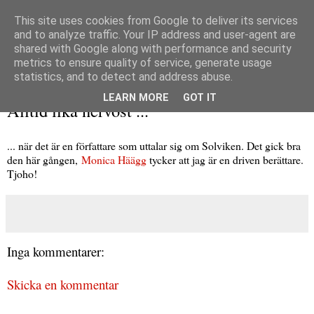
This site uses cookies from Google to deliver its services
and to analyze traffic. Your IP address and user-agent are
shared with Google along with performance and security
metrics to ensure quality of service, generate usage
▼
statistics, and to detect and address abuse.
lördag 14 september 2013
LEARN MORE
GOT IT
Alltid lika nervöst ...
... när det är en författare som uttalar sig om Solviken. Det gick bra
den här gången,
Monica Häägg
tycker att jag är en driven berättare.
Tjoho!
Inga kommentarer:
Skicka en kommentar