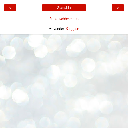
‹
›
Startsida
Visa webbversion
Använder
Blogger
.