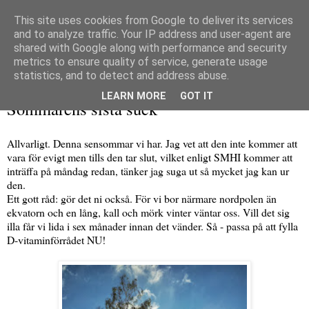
This site uses cookies from Google to deliver its services
and to analyze traffic. Your IP address and user-agent are
shared with Google along with performance and security
metrics to ensure quality of service, generate usage
▼
statistics, and to detect and address abuse.
lördag 14 september 2013
LEARN MORE
GOT IT
Sommarens sista suck
Allvarligt. Denna sensommar vi har. Jag vet att den inte kommer att
vara för evigt men tills den tar slut, vilket enligt SMHI kommer att
inträffa på måndag redan, tänker jag suga ut så mycket jag kan ur
den.
Ett gott råd: gör det ni också. För vi bor närmare nordpolen än
ekvatorn och en lång, kall och mörk vinter väntar oss. Vill det sig
illa får vi lida i sex månader innan det vänder. Så - passa på att fylla
D-vitaminförrådet NU!