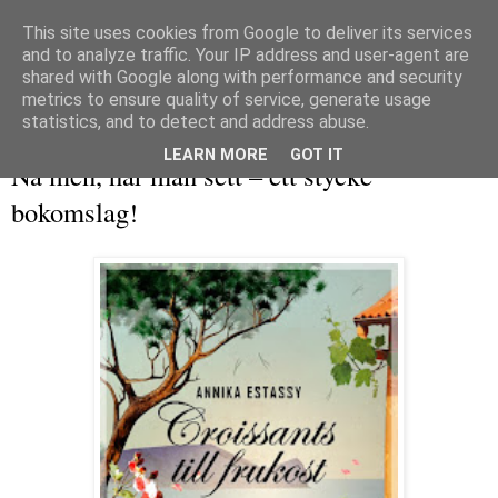
This site uses cookies from Google to deliver its services
and to analyze traffic. Your IP address and user-agent are
shared with Google along with performance and security
metrics to ensure quality of service, generate usage
▼
statistics, and to detect and address abuse.
måndag 28 oktober 2013
LEARN MORE
GOT IT
Nä men, har man sett – ett stycke
bokomslag!