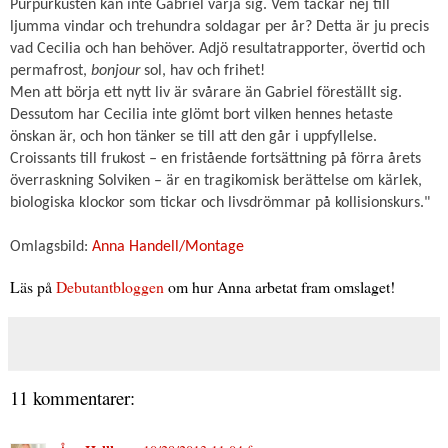
Purpurkusten kan inte Gabriel värja sig. Vem tackar nej till
ljumma
vindar och trehundra soldagar per år? Detta är ju precis
vad Cecilia och han behöver.
Adjö resultatrapporter, övertid och
permafrost,
bonjour
sol, hav och frihet!
Men att börja ett nytt liv är svårare än Gabriel föreställt sig.
Dessutom har Cecilia
inte glömt bort vilken hennes hetaste
önskan är, och hon tänker se till att den går i
uppfyllelse.
Croissants till frukost
–
en fristående fortsättning på förra årets
överraskning Solviken
– är en tragikomisk berättelse om kärlek,
biologiska klockor som tickar och livsdrömmar på kollisionskurs."
Omlagsbild:
Anna Handell/Montage
Läs på
Debutantbloggen
om hur Anna arbetat fram omslaget!
11 kommentarer: