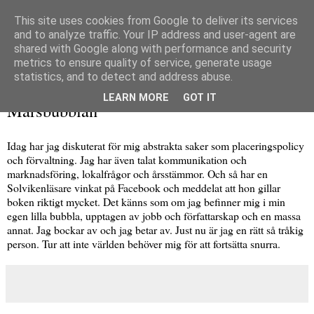
This site uses cookies from Google to deliver its services
and to analyze traffic. Your IP address and user-agent are
shared with Google along with performance and security
metrics to ensure quality of service, generate usage
▼
statistics, and to detect and address abuse.
onsdag 12 mars 2014
LEARN MORE
GOT IT
Marsbubblan
Idag har jag diskuterat för mig abstrakta saker som placeringspolicy
och förvaltning. Jag har även talat kommunikation och
marknadsföring, lokalfrågor och årsstämmor. Och så har en
Solvikenläsare vinkat på Facebook och meddelat att hon gillar
boken riktigt mycket. Det känns som om jag befinner mig i min
egen lilla bubbla, upptagen av jobb och författarskap och en massa
annat. Jag bockar av och jag betar av. Just nu är jag en rätt så tråkig
person. Tur att inte världen behöver mig för att fortsätta snurra.