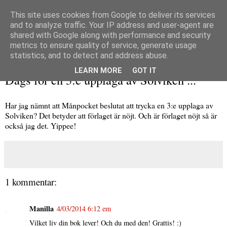
This site uses cookies from Google to deliver its services
and to analyze traffic. Your IP address and user-agent are
shared with Google along with performance and security
metrics to ensure quality of service, generate usage
▼
statistics, and to detect and address abuse.
torsdag 3 april 2014
LEARN MORE
GOT IT
Dags för en 3:e upplaga av Solviken ...
Har jag nämnt att Månpocket beslutat att trycka en 3:e upplaga av
Solviken? Det betyder att förlaget är nöjt. Och är förlaget nöjt så är
också jag det. Yippee!
1 kommentar:
Manilla
4/03/2014 6:12 em
Vilket liv din bok lever! Och du med den! Grattis! :)