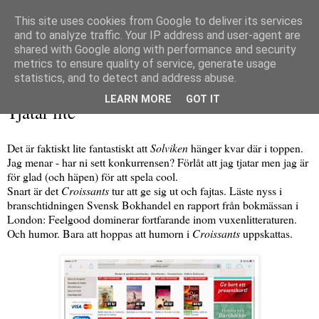
This site uses cookies from Google to deliver its services
and to analyze traffic. Your IP address and user-agent are
shared with Google along with performance and security
metrics to ensure quality of service, generate usage
▼
statistics, and to detect and address abuse.
torsdag 10 april 2014
LEARN MORE
GOT IT
Tjatar lite
Det är faktiskt lite fantastiskt att
Solviken
hänger kvar där i toppen.
Jag menar - har ni sett konkurrensen? Förlåt att jag tjatar men jag är
för glad (och häpen) för att spela cool.
Snart är det
Croissants
tur att ge sig ut och fajtas. Läste nyss i
branschtidningen Svensk Bokhandel en rapport från bokmässan i
London: Feelgood dominerar fortfarande inom vuxenlitteraturen.
Och humor. Bara att hoppas att humorn i
Croissants
uppskattas.