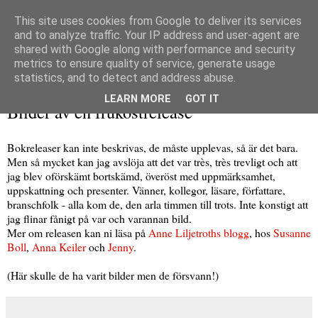
This site uses cookies from Google to deliver its services
and to analyze traffic. Your IP address and user-agent are
shared with Google along with performance and security
metrics to ensure quality of service, generate usage
▼
statistics, and to detect and address abuse.
fredag 9 maj 2014
LEARN MORE
GOT IT
Bilder av en frukostrelease
Bokreleaser kan inte beskrivas, de måste upplevas, så är det bara.
Men så mycket kan jag avslöja att det var très, très trevligt och att
jag blev oförskämt bortskämd, överöst med uppmärksamhet,
uppskattning och presenter. Vänner, kollegor, läsare, författare,
branschfolk - alla kom de, den arla timmen till trots. Inte konstigt att
jag flinar fånigt på var och varannan bild.
Mer om releasen kan ni läsa på
Anne Liljetroths blogg
, hos
Susanne
Boll
,
Anna Keiler
och
Jenny
.
(Här skulle de ha varit bilder men de försvann!)