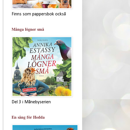
Finns som pappersbok också
Många lögner små
Del 3 i Månebyserien
En sång för Hedda