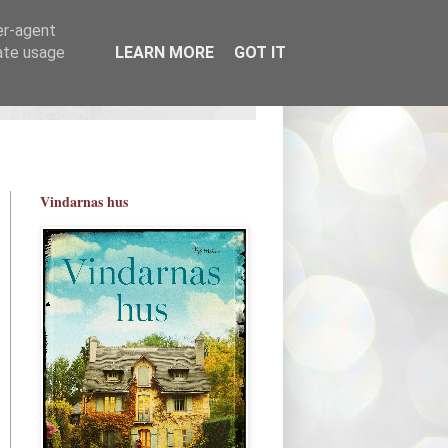
er-agent
rate usage
LEARN MORE
GOT IT
Vindarnas hus