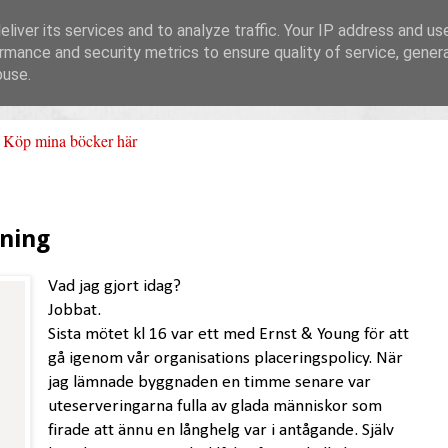
liver its services and to analyze traffic. Your IP address and us
rmance and security metrics to ensure quality of service, gene
buse.
Köp mina böcker här
ning
Vad jag gjort idag?
Jobbat.
Sista mötet kl 16 var ett med Ernst & Young för att
gå igenom vår organisations placeringspolicy. När
jag lämnade byggnaden en timme senare var
uteserveringarna fulla av glada människor som
firade att ännu en långhelg var i antågande.
Själv