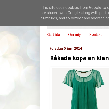
This site uses cookies from Google to de
are shared with Google along with perfo
statistics, and to detect and address a
Startsida
Om mig
Kontakt
torsdag 5 juni 2014
Råkade köpa en klän