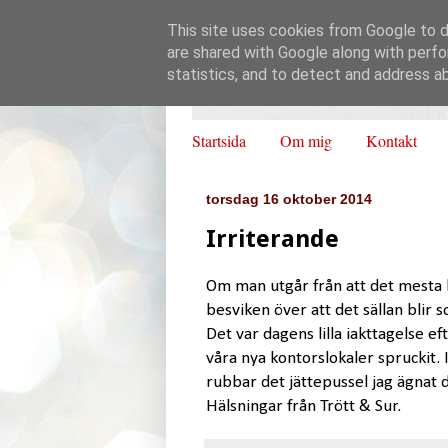
This site uses cookies from Google to de
are shared with Google along with perfo
statistics, and to detect and address a
Startsida
Om mig
Kontakt
torsdag 16 oktober 2014
Irriterande
Om man utgår från att det mesta 
besviken över att det sällan blir
Det var dagens lilla iakttagelse eft
våra nya kontorslokaler spruckit.
rubbar det jättepussel jag ägnat d
Hälsningar från Trött & Sur.