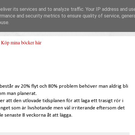
liver its services and to analyze traffic. Your IP address and us
rmance and security metrics to ensure quality of service, gene
buse.
Köp mina böcker här
består av 20% flyt och 80% problem behöver man aldrig bli
 som man planerat.
er att den utlovade tidsplanen för att laga ett trasigt rör i
 Inget som är livshotande men väl irriterande eftersom det
e senaste 8 veckorna åt att lägga.