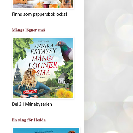
Finns som pappersbok också
Många lögner små
Del 3 i Månebyserien
En sång för Hedda