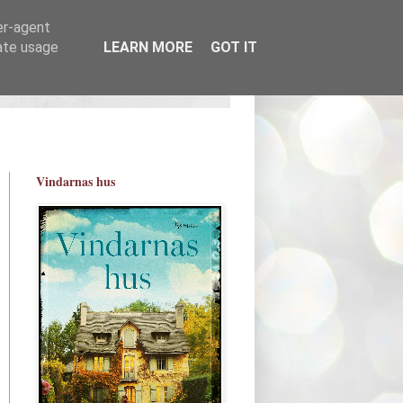
er-agent
rate usage
LEARN MORE
GOT IT
Vindarnas hus