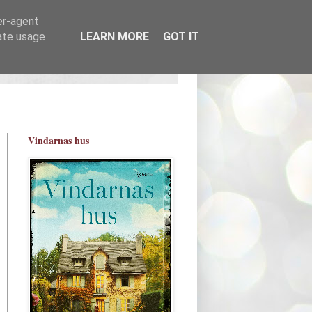
er-agent
rate usage
LEARN MORE
GOT IT
Vindarnas hus