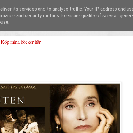
liver its services and to analyze traffic. Your IP address and us
rmance and security metrics to ensure quality of service, gene
buse.
Köp mina böcker här