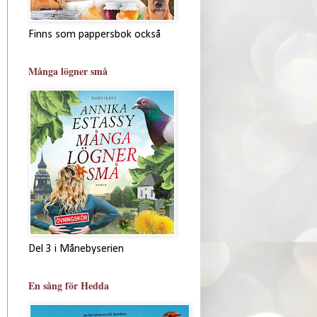
Finns som pappersbok också
Många lögner små
Del 3 i Månebyserien
En sång för Hedda