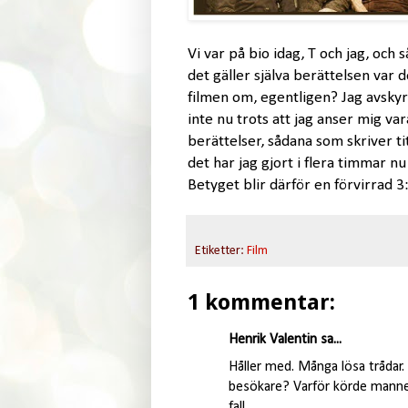
Vi var på bio idag, T och jag, och 
det gäller själva berättelsen var 
filmen om, egentligen? Jag avskyr n
inte nu trots att jag anser mig va
berättelser, sådana som skriver ti
det har jag gjort i flera timmar nu
Betyget blir därför en förvirrad 3:
Etiketter:
Film
1 kommentar:
Henrik Valentin sa...
Håller med. Många lösa trådar
besökare? Varför körde mannen
fall.