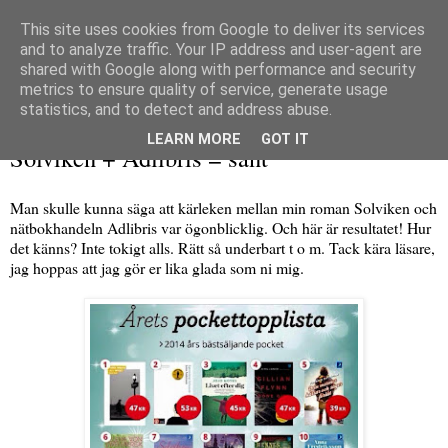
This site uses cookies from Google to deliver its services
and to analyze traffic. Your IP address and user-agent are
shared with Google along with performance and security
metrics to ensure quality of service, generate usage
▼
statistics, and to detect and address abuse.
torsdag 18 december 2014
LEARN MORE
GOT IT
Solviken + Adlibris = sant
Man skulle kunna säga att kärleken mellan min roman Solviken och
nätbokhandeln Adlibris var ögonblicklig. Och här är resultatet! Hur
det känns? Inte tokigt alls. Rätt så underbart t o m. Tack kära läsare,
jag hoppas att jag gör er lika glada som ni mig.