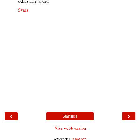
också skrivandet.
Svara
‹
›
Startsida
Visa webbversion
Använder
Blogger
.