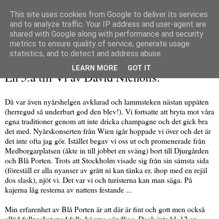
This site uses cookies from Google to deliver its services
and to analyze traffic. Your IP address and user-agent are
shared with Google along with performance and security
metrics to ensure quality of service, generate usage
▼
statistics, and to detect and address abuse.
fredag 2 januari 2015
LEARN MORE
GOT IT
En 5:a till Vi av David Nicholls.
Då var även nyårshelgen avklarad och lammsteken nästan uppäten
(herregud så underbart god den blev!). Vi fortsatte att bryta mot våra
egna traditioner genom att inte dricka champagne och det gick bra
det med. Nyårskonserten från Wien igår hoppade vi över och det är
det inte ofta jag gör. Istället begav vi oss ut och promenerade från
Medborgarplatsen (åkte in till jobbet en sväng) bort till Djurgården
och Blå Porten. Trots att Stockholm visade sig från sin sämsta sida
(föreställ er alla nyanser av grått ni kan tänka er, ihop med en rejäl
dos slask), njöt vi. Det var vi och turisterna kan man säga. På
kajerna låg resterna av nattens festande ...
Min erfarenhet av Blå Porten är att där är fint och gott men också
alltid fullpackat med folk, köerna oändliga. Dock inte kl. 12 en