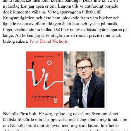
nyårsdag kan jag tipsa er om. Lagom tills vi ätit färdigt började
dock kunderna välla in. Vi tog spårvagnen tillbaka till
Kungsträdgården och åkte hem, plockade fram våra böcker och
ägnade resten av eftermiddagen åt att läsa och lyssna på musik.
Inget tevetittande nu heller. Det blev en av de bästa nyårsdagarna på
länge. Att boken jag läste ut igår var en roman precis i min smak
bidrog säkert,
Vi
av David Nicholls
.
Nicholls förra bok,
En dag
, tyckte jag också om även om slutet
faktiskt förstörde min läsupplevelse rejält. Jag kände mig lurad, som
om Nicholls brutit mot sitt avtal med mig som läsare. Inte heller
slutet i
Vi
är given men när den väl kommer är den logisk. Vägen dit