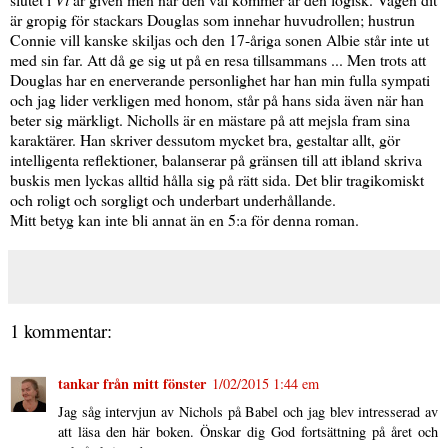
är gropig för stackars Douglas som innehar huvudrollen; hustrun
Connie vill kanske skiljas och den 17-åriga sonen Albie står inte ut
med sin far. Att då ge sig ut på en resa tillsammans ... Men trots att
Douglas har en enerverande personlighet har han min fulla sympati
och jag lider verkligen med honom, står på hans sida även när han
beter sig märkligt. Nicholls är en mästare på att mejsla fram sina
karaktärer. Han skriver dessutom mycket bra, gestaltar allt, gör
intelligenta reflektioner, balanserar på gränsen till att ibland skriva
buskis men lyckas alltid hålla sig på rätt sida. Det blir tragikomiskt
och roligt och sorgligt och underbart underhållande.
Mitt betyg kan inte bli annat än en 5:a för denna roman.
1 kommentar:
tankar från mitt fönster
1/02/2015 1:44 em
Jag såg intervjun av Nichols på Babel och jag blev intresserad av
att läsa den här boken. Önskar dig God fortsättning på året och