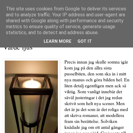
This site uses cookies from Google to deliver its services
and to analyze traffic. Your IP address and user-agent are
shared with Google along with performance and security
metrics to ensure quality of service, generate usage
▼
statistics, and to detect and address abuse.
lördag 18 april 2015
LEARN MORE
GOT IT
Varde ljus
Precis innan jag skulle somna igår
kom jag på den allra sista
pusselbiten, den som ska in i mitt
nya manus och göra bilden hel. En
liten detalj egentligen men ack så
viktig. Som vanligt innebär det
såväl justeringar i det jag redan
skrivit som helt nya scener. Men
det är ju det som är det roliga med
att skriva romaner, att modellera
fram sin berättelse. Solviken
knådade jag om ett antal gånger
innan jag var nöjd. Croissants till