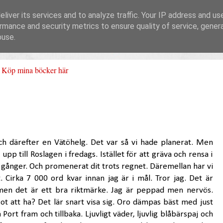
liver its services and to analyze traffic. Your IP address and us
rmance and security metrics to ensure quality of service, gene
buse.
Köp mina böcker här
ch därefter en Vätöhelg. Det var så vi hade planerat. Men
 upp till Roslagen i fredags. Istället för att gräva och rensa i
å gånger. Och promenerat dit trots regnet. Däremellan har vi
let. Cirka 7 000 ord kvar innan jag är i mål. Tror jag. Det är
t men det är ett bra riktmärke. Jag är peppad men nervös.
ot att ha? Det lär snart visa sig. Oro dämpas bäst med just
 Port fram och tillbaka. Ljuvligt väder, ljuvlig blåbärspaj och