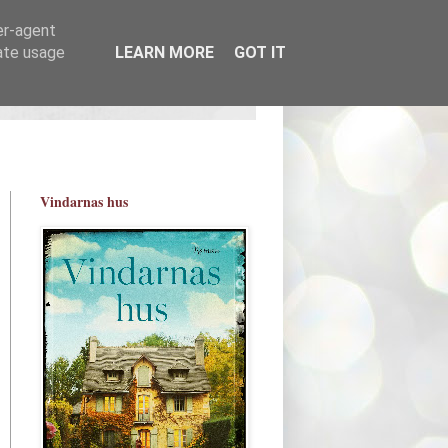
er-agent
rate usage
LEARN MORE
GOT IT
Vindarnas hus