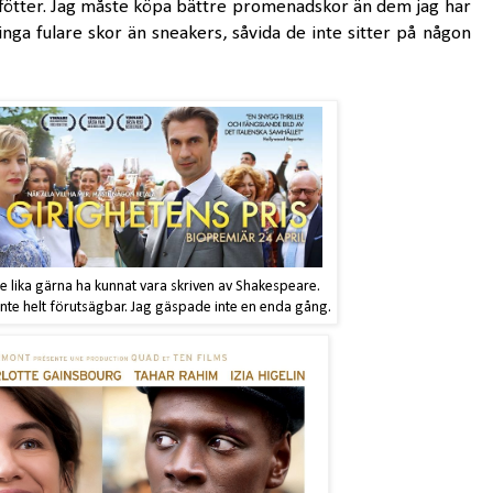
 fötter. Jag måste köpa bättre promenadskor än dem jag har
inga fulare skor än sneakers, såvida de inte sitter på någon
lle lika gärna ha kunnat vara skriven av Shakespeare.
nte helt förutsägbar. Jag gäspade inte en enda gång.