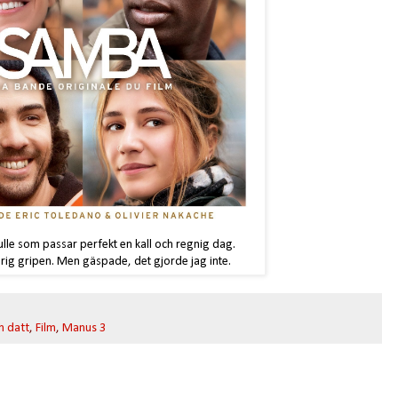
lle som passar perfekt en kall och regnig dag.
drig gripen. Men gäspade, det gjorde jag inte.
h datt
,
Film
,
Manus 3