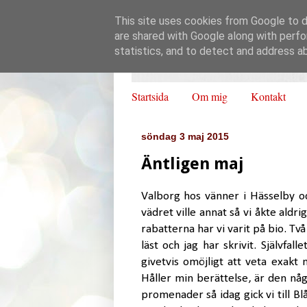
This site uses cookies from Google to de
are shared with Google along with perfo
statistics, and to detect and address a
Startsida
Om mig
Kontakt
söndag 3 maj 2015
Äntligen maj
Valborg hos vänner i Hässelby o
vädret ville annat så vi åkte aldrig
rabatterna har vi varit på bio. Tv
läst och jag har skrivit. Självfal
givetvis omöjligt att veta exak
Håller min berättelse, är den någ
promenader så idag gick vi till Blå