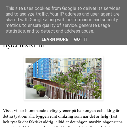
This site uses cookies from Google to deliver its services
and to analyze traffic. Your IP address and user-agent are
shared with Google along with performance and security
metrics to ensure quality of service, generate usage
▼
statistics, and to detect and address abuse.
torsdag 18 juni 2015
LEARN MORE
GOT IT
Byter utsikt nu
Visst, vi har blommande dvärgsyrener på balkongen och aldrig är
det så tyst om alla byggen runt omkring som när det är helg (fast
helt tyst är det faktiskt aldrig, alltid är det någon maskin någonstans