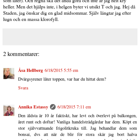
som låter). Och regna ska det ändå göra och inte är jag helt kry
heller. Men det hjälps inte, i helgen byter vi utsikt T och jag. Hej då
Staden, jag önskar dig en glad midsommar. Själv längtar jag efter
lugn och en massa klorofyll.
2 kommentarer:
Åsa Hellberg
6/18/2015 5:55 em
Dvärgsyrener låter toppen, var har du hittat dem?
Svara
Annika Estassy
6/18/2015 7:11 em
Den äldsta är 10 år faktiskt, har levt och överlevt på balkongen,
året runt och doftar! Vanliga handelsträdgårdar har dem. Köpt en
stor självvattnande frigolitkruka till. Jag behandlar dem som
bonsai, dvs att när de blir för stora skär jag bort halva