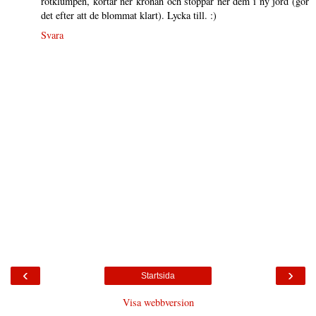
rotklumpen, kortar ner kronan och stoppar ner dem i ny jord (gör
det efter att de blommat klart). Lycka till. :)
Svara
‹
›
Startsida
Visa webbversion