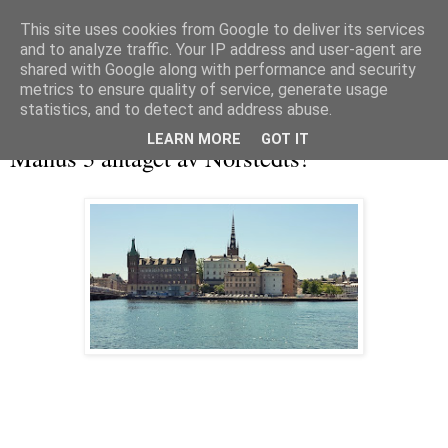
This site uses cookies from Google to deliver its services
and to analyze traffic. Your IP address and user-agent are
shared with Google along with performance and security
metrics to ensure quality of service, generate usage
▼
statistics, and to detect and address abuse.
måndag 10 augusti 2015
LEARN MORE
GOT IT
Manus 3 antaget av Norstedts!