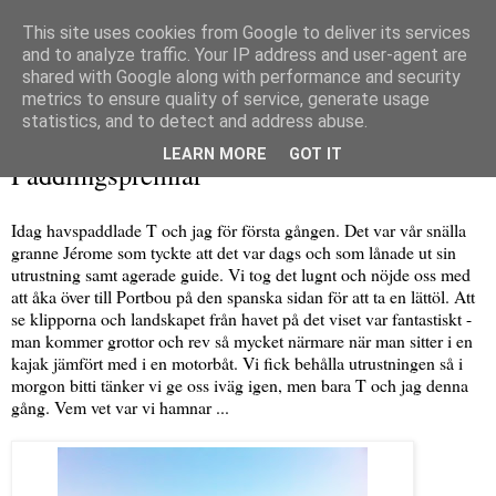
This site uses cookies from Google to deliver its services
and to analyze traffic. Your IP address and user-agent are
shared with Google along with performance and security
metrics to ensure quality of service, generate usage
▼
statistics, and to detect and address abuse.
söndag 2 augusti 2015
LEARN MORE
GOT IT
Paddlingspremiär
Idag havspaddlade T och jag för första gången. Det var vår snälla
granne Jérome som tyckte att det var dags och som lånade ut sin
utrustning samt agerade guide. Vi tog det lugnt och nöjde oss med
att åka över till Portbou på den spanska sidan för att ta en lättöl. Att
se klipporna och landskapet från havet på det viset var fantastiskt -
man kommer grottor och rev så mycket närmare när man sitter i en
kajak jämfört med i en motorbåt. Vi fick behålla utrustningen så i
morgon bitti tänker vi ge oss iväg igen, men bara T och jag denna
gång. Vem vet var vi hamnar ...