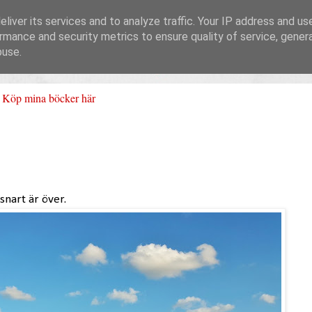
liver its services and to analyze traffic. Your IP address and us
rmance and security metrics to ensure quality of service, gene
buse.
Köp mina böcker här
nart är över.