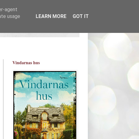
er-agent
rate usage
LEARN MORE
GOT IT
Vindarnas hus