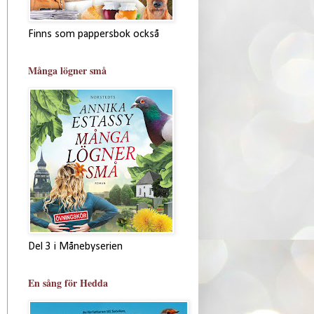
Finns som pappersbok också
Många lögner små
Del 3 i Månebyserien
En sång för Hedda