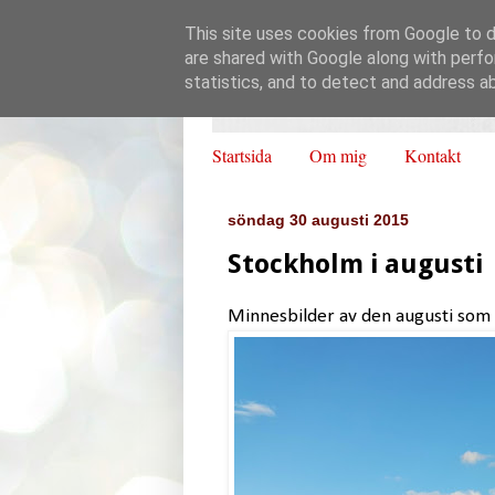
This site uses cookies from Google to de
are shared with Google along with perfo
statistics, and to detect and address a
Startsida
Om mig
Kontakt
söndag 30 augusti 2015
Stockholm i augusti
Minnesbilder av den augusti som s