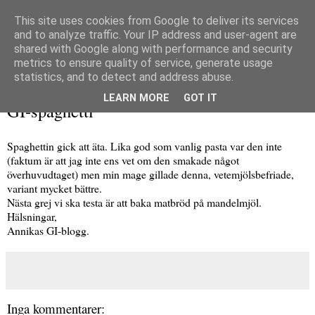
This site uses cookies from Google to deliver its services
and to analyze traffic. Your IP address and user-agent are
shared with Google along with performance and security
metrics to ensure quality of service, generate usage
▼
statistics, and to detect and address abuse.
söndag 4 oktober 2015
LEARN MORE
GOT IT
GI-spaghetti
Spaghettin gick att äta. Lika god som vanlig pasta var den inte
(faktum är att jag inte ens vet om den smakade något
överhuvudtaget) men min mage gillade denna, vetemjölsbefriade,
variant mycket bättre.
Nästa grej vi ska testa är att baka matbröd på mandelmjöl.
Hälsningar,
Annikas GI-blogg.
Inga kommentarer: