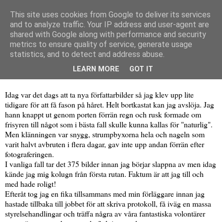
This site uses cookies from Google to deliver its services
and to analyze traffic. Your IP address and user-agent are
shared with Google along with performance and security
▼
metrics to ensure quality of service, generate usage
statistics, and to detect and address abuse.
onsdag 9 december 2015
Fotograferingsdags
LEARN MORE
GOT IT
Idag var det dags att ta nya författarbilder så jag klev upp lite
tidigare för att få fason på håret. Helt bortkastat kan jag avslöja. Jag
hann knappt ut genom porten förrän regn och rusk formade om
frisyren till något som i bästa fall skulle kunna kallas för "naturlig".
Men klänningen var snygg, strumpbyxorna hela och nageln som
varit halvt avbruten i flera dagar, gav inte upp andan förrän efter
fotograferingen.
I vanliga fall tar det 375 bilder innan jag börjar slappna av men idag
kände jag mig kolugn från första rutan. Faktum är att jag till och
med hade roligt!
Efteråt tog jag en fika tillsammans med min förläggare innan jag
hastade tillbaka till jobbet för att skriva protokoll, få iväg en massa
styrelsehandlingar och träffa några av våra fantastiska volontärer