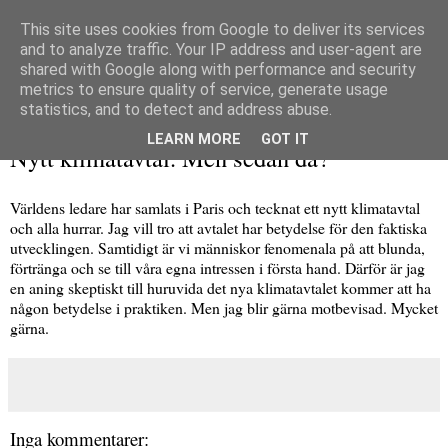
This site uses cookies from Google to deliver its services
and to analyze traffic. Your IP address and user-agent are
shared with Google along with performance and security
metrics to ensure quality of service, generate usage
▼
statistics, and to detect and address abuse.
tisdag 15 december 2015
LEARN MORE
GOT IT
Nytt klimatavtal. Men sedan då?
Världens ledare har samlats i Paris och tecknat ett nytt klimatavtal
och alla hurrar. Jag vill tro att avtalet har betydelse för den faktiska
utvecklingen. Samtidigt är vi människor fenomenala på att blunda,
förtränga och se till våra egna intressen i första hand. Därför är jag
en aning skeptiskt till huruvida det nya klimatavtalet kommer att ha
någon betydelse i praktiken. Men jag blir gärna motbevisad. Mycket
gärna.
Inga kommentarer: