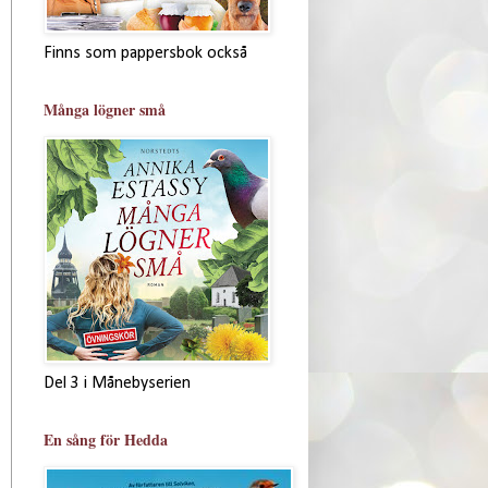
Finns som pappersbok också
Många lögner små
Del 3 i Månebyserien
En sång för Hedda