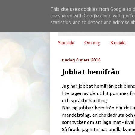
This site uses cookies from Google to de
are shared with Google along with perfo
statistics, and to detect and address a
Startsida
Om mig
Kontakt
tisdag 8 mars 2016
Jobbat hemifrån
Jag har jobbat hemifrån och blan
lite tagen av den. Shit pommes fri
och språkbehandling.
När jag jobbar hemifrån blir det in
mandelstång, en chokladruta och en
som tycker om att laga mat - ikväl
Så firade jag Internationella kvin