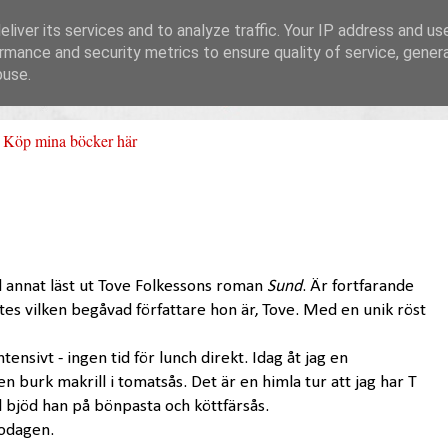
liver its services and to analyze traffic. Your IP address and us
rmance and security metrics to ensure quality of service, gene
buse.
Köp mina böcker här
d annat läst ut Tove Folkessons roman
Sund
. Är fortfarande
tes vilken begåvad författare hon är, Tove. Med en unik röst
tensivt - ingen tid för lunch direkt. Idag åt jag en
 burk makrill i tomatsås. Det är en himla tur att jag har T
l bjöd han på bönpasta och köttfärsås.
nodagen.