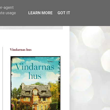
er-agent
rate usage
LEARN MORE
GOT IT
Vindarnas hus