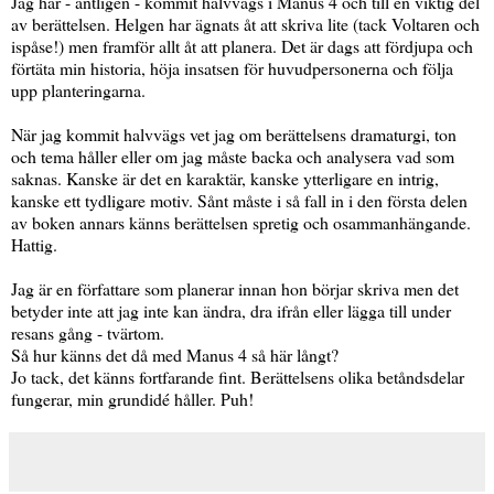
Jag har - äntligen - kommit halvvägs i Manus 4 och till en viktig del
av berättelsen. Helgen har ägnats åt att skriva lite (tack Voltaren och
ispåse!) men framför allt åt att planera. Det är dags att fördjupa och
förtäta min historia, höja insatsen för huvudpersonerna och följa
upp planteringarna.
När jag kommit halvvägs vet jag om berättelsens dramaturgi, ton
och tema håller eller om jag måste backa och analysera vad som
saknas. Kanske är det en karaktär, kanske ytterligare en intrig,
kanske ett tydligare motiv. Sånt måste i så fall in i den första delen
av boken annars känns berättelsen spretig och osammanhängande.
Hattig.
Jag är en författare som planerar innan hon börjar skriva men det
betyder inte att jag inte kan ändra, dra ifrån eller lägga till under
resans gång - tvärtom.
Så hur känns det då med Manus 4 så här långt?
Jo tack, det känns fortfarande fint. Berättelsens olika betåndsdelar
fungerar, min grundidé håller. Puh!