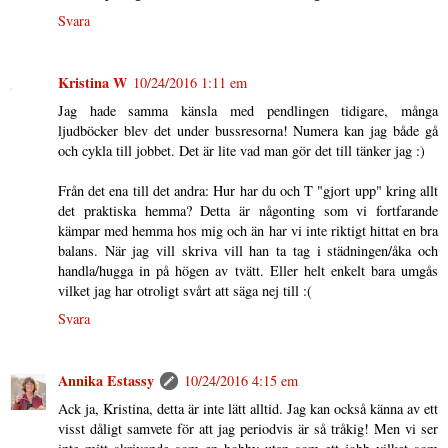
Svara
Kristina W
10/24/2016 1:11 em
Jag hade samma känsla med pendlingen tidigare, många
ljudböcker blev det under bussresorna! Numera kan jag både gå
och cykla till jobbet. Det är lite vad man gör det till tänker jag :)
Från det ena till det andra: Hur har du och T "gjort upp" kring allt
det praktiska hemma? Detta är någonting som vi fortfarande
kämpar med hemma hos mig och än har vi inte riktigt hittat en bra
balans. När jag vill skriva vill han ta tag i städningen/åka och
handla/hugga in på högen av tvätt. Eller helt enkelt bara umgås
vilket jag har otroligt svårt att säga nej till :(
Svara
Annika Estassy
10/24/2016 4:15 em
Ack ja, Kristina, detta är inte lätt alltid. Jag kan också känna av ett
visst dåligt samvete för att jag periodvis är så tråkig! Men vi ser