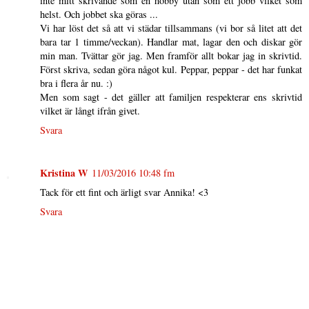
inte mitt skrivande som en hobby utan som ett jobb vilket som
helst. Och jobbet ska göras ...
Vi har löst det så att vi städar tillsammans (vi bor så litet att det
bara tar 1 timme/veckan). Handlar mat, lagar den och diskar gör
min man. Tvättar gör jag. Men framför allt bokar jag in skrivtid.
Först skriva, sedan göra något kul. Peppar, peppar - det har funkat
bra i flera år nu. :)
Men som sagt - det gäller att familjen respekterar ens skrivtid
vilket är långt ifrån givet.
Svara
Kristina W
11/03/2016 10:48 fm
Tack för ett fint och ärligt svar Annika! <3
Svara