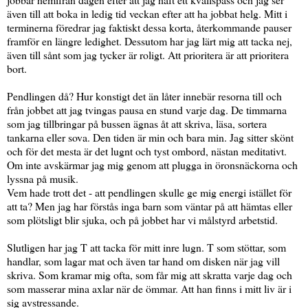
även till att boka in ledig tid veckan efter att ha jobbat helg. Mitt i
terminerna föredrar jag faktiskt dessa korta, återkommande pauser
framför en längre ledighet. Dessutom har jag lärt mig att tacka nej,
även till sånt som jag tycker är roligt. Att prioritera är att prioritera
bort.
Pendlingen då? Hur konstigt det än låter innebär resorna till och
från jobbet att jag tvingas pausa en stund varje dag. De timmarna
som jag tillbringar på bussen ägnas åt att skriva, läsa, sortera
tankarna eller sova. Den tiden är min och bara min. Jag sitter skönt
och för det mesta är det lugnt och tyst ombord, nästan meditativt.
Om inte avskärmar jag mig genom att plugga in öronsnäckorna och
lyssna på musik.
Vem hade trott det - att pendlingen skulle ge mig energi istället för
att ta? Men jag har förstås inga barn som väntar på att hämtas eller
som plötsligt blir sjuka, och på jobbet har vi målstyrd arbetstid.
Slutligen har jag T att tacka för mitt inre lugn. T som stöttar, som
handlar, som lagar mat och även tar hand om disken när jag vill
skriva. Som kramar mig ofta, som får mig att skratta varje dag och
som masserar mina axlar när de ömmar. Att han finns i mitt liv är i
sig avstressande.