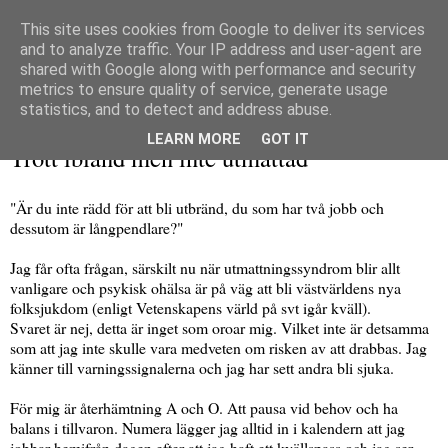
This site uses cookies from Google to deliver its services
and to analyze traffic. Your IP address and user-agent are
shared with Google along with performance and security
metrics to ensure quality of service, generate usage
▼
statistics, and to detect and address abuse.
tisdag 18 oktober 2016
LEARN MORE
GOT IT
Trött ibland men inte utmattad
"Är du inte rädd för att bli utbränd, du som har två jobb och
dessutom är långpendlare?"
Jag får ofta frågan, särskilt nu när utmattningssyndrom blir allt
vanligare och psykisk ohälsa är på väg att bli västvärldens nya
folksjukdom (enligt Vetenskapens värld på svt igår kväll).
Svaret är nej, detta är inget som oroar mig. Vilket inte är detsamma
som att jag inte skulle vara medveten om risken av att drabbas. Jag
känner till varningssignalerna och jag har sett andra bli sjuka.
För mig är återhämtning A och O. Att pausa vid behov och ha
balans i tillvaron. Numera lägger jag alltid in i kalendern att jag
jobbar hemifrån dagen efter att jag haft ett kvällspass och jag ser