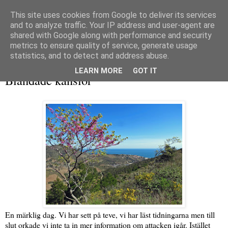
This site uses cookies from Google to deliver its services
and to analyze traffic. Your IP address and user-agent are
shared with Google along with performance and security
metrics to ensure quality of service, generate usage
▼
statistics, and to detect and address abuse.
lördag 8 april 2017
LEARN MORE
GOT IT
Blandade känslor
En märklig dag. Vi har sett på teve, vi har läst tidningarna men till
slut orkade vi inte ta in mer information om attacken igår. Istället