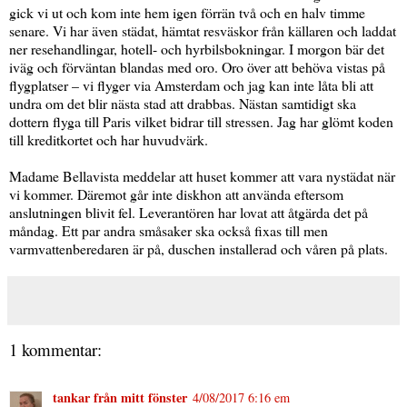
gick vi ut och kom inte hem igen förrän två och en halv timme
senare. Vi har även städat, hämtat resväskor från källaren och laddat
ner resehandlingar, hotell- och hyrbilsbokningar. I morgon bär det
iväg och förväntan blandas med oro. Oro över att behöva vistas på
flygplatser – vi flyger via Amsterdam och jag kan inte låta bli att
undra om det blir nästa stad att drabbas. Nästan samtidigt ska
dottern flyga till Paris vilket bidrar till stressen. Jag har glömt koden
till kreditkortet och har huvudvärk.
Madame Bellavista meddelar att huset kommer att vara nystädat när
vi kommer. Däremot går inte diskhon att använda eftersom
anslutningen blivit fel. Leverantören har lovat att åtgärda det på
måndag. Ett par andra småsaker ska också fixas till men
varmvattenberedaren är på, duschen installerad och våren på plats.
1 kommentar:
tankar från mitt fönster
4/08/2017 6:16 em