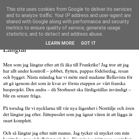
This site uses cookies from Google to deliver its services
and to analyze traffic. Your IP address and user-agent are
shared with Google along with performance and security
metrics to ensure quality of service, generate usage
▼
statistics, and to detect and address abuse.
måndag 26 juni 2017
LEARN MORE
GOT IT
Längtar
Men som jag längtar efter att få åka till Frankrike! Jag tror att jag
har allt under kontroll – jobbet, flytten, pappas födelsedag, resan
och bygget. Nästa måndag har vi möte med madame Bellavista för
att gå igenom det som är kvar av första etappen av vårt franska
husprojekt. Den andra – då Storhuset ska färdigställas invändigt –
blir en senare fråga.
På torsdag får vi nycklarna till vår nya lägenhet i Norrtälje och även
det längtar jag efter. Jättepusslet som jag ägnat våren åt att lägga är
snart komplett.
Och så längtar jag efter mitt manus. Jag tycker så mycket om min
berättelse, tror så helhjärtat på den. Visst är jag trött men samtidigt