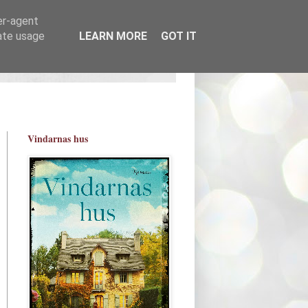
er-agent
rate usage
LEARN MORE
GOT IT
Vindarnas hus