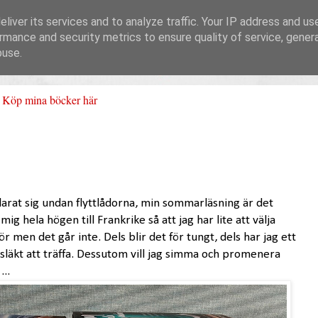
liver its services and to analyze traffic. Your IP address and us
rmance and security metrics to ensure quality of service, gene
buse.
Köp mina böcker här
arat sig undan flyttlådorna, min sommarläsning är det
 mig hela högen till Frankrike så att jag har lite att välja
men det går inte. Dels blir det för tungt, dels har jag ett
 släkt att träffa. Dessutom vill jag simma och promenera
...