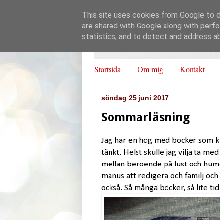
This site uses cookies from Google to de
are shared with Google along with perfo
statistics, and to detect and address a
Startsida
Om mig
Kontakt
söndag 25 juni 2017
Sommarläsning
Jag har en hög med böcker som kl
tänkt. Helst skulle jag vilja ta med
mellan beroende på lust och humör 
manus att redigera och familj och
också. Så många böcker, så lite tid 