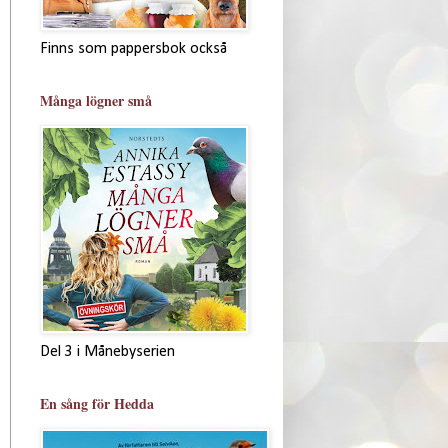
Finns som pappersbok också
Många lögner små
Del 3 i Månebyserien
En sång för Hedda