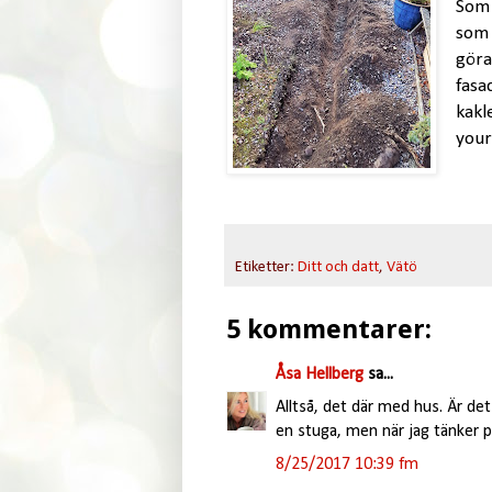
Som 
som 
göra
fasa
kakl
your
Etiketter:
Ditt och datt
,
Vätö
5 kommentarer:
Åsa Hellberg
sa...
Alltså, det där med hus. Är d
en stuga, men när jag tänker p
8/25/2017 10:39 fm