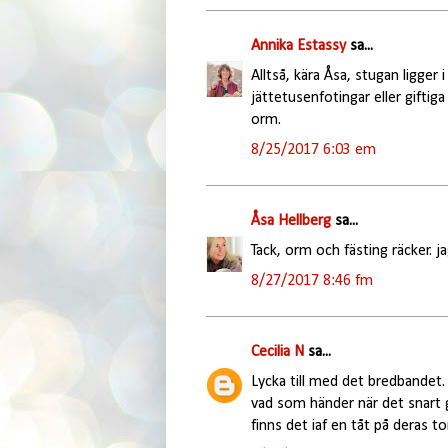
Annika Estassy
sa...
Alltså, kära Åsa, stugan ligger 
jättetusenfotingar eller giftig
orm.
8/25/2017 6:03 em
Åsa Hellberg
sa...
Tack, orm och fästing räcker. ja
8/27/2017 8:46 fm
Cecilia N
sa...
Lycka till med det bredbandet.
vad som händer när det snart g
finns det iaf en tåt på deras t