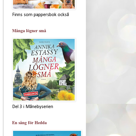
Finns som pappersbok också
Många lögner små
Del 3 i Månebyserien
En sång för Hedda