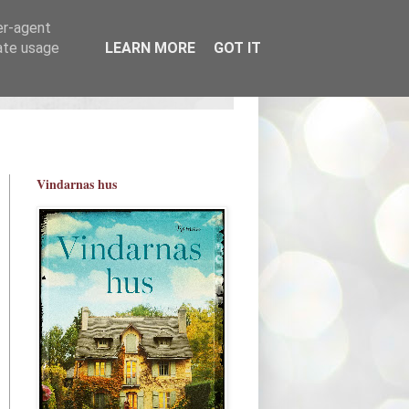
er-agent
rate usage
LEARN MORE
GOT IT
Vindarnas hus