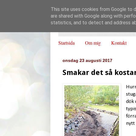
This site uses cookies from Google to de
are shared with Google along with perfo
statistics, and to detect and address a
Startsida
Om mig
Kontakt
onsdag 23 augusti 2017
Smakar det så kosta
Hurr
stug
dök 
typi
förr
nytt