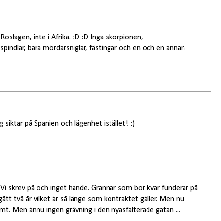
i Roslagen, inte i Afrika. :D :D Inga skorpionen,
a spindlar, bara mördarsniglar, fästingar och en och en annan
g siktar på Spanien och lägenhet istället! :)
 Vi skrev på och inget hände. Grannar som bor kvar funderar på
ått två år vilket är så länge som kontraktet gäller. Men nu
omt. Men ännu ingen grävning i den nyasfalterade gatan ...