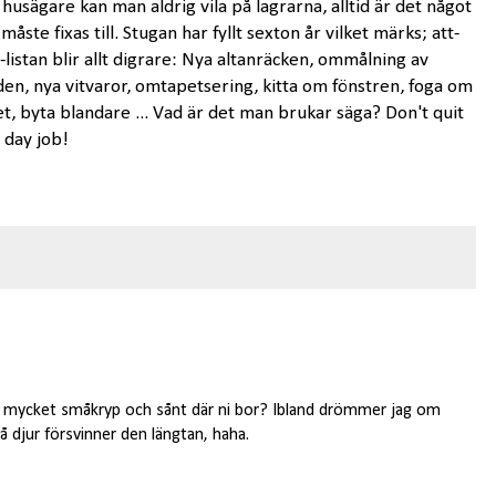
husägare kan man aldrig vila på lagrarna, alltid är det något
måste fixas till. Stugan har fyllt sexton år vilket märks; att-
-listan blir allt digrare: Nya altanräcken, ommålning av
den, nya vitvaror, omtapetsering, kitta om fönstren, foga om
et, byta blandare ... Vad är det man brukar säga? Don't quit
 day job!
et mycket småkryp och sånt där ni bor? Ibland drömmer jag om
å djur försvinner den längtan, haha.