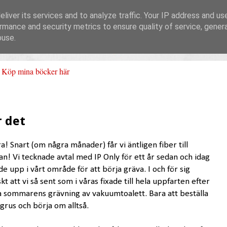
liver its services and to analyze traffic. Your IP address and us
rmance and security metrics to ensure quality of service, gene
buse.
Köp mina böcker här
r det
a! Snart (om några månader) får vi äntligen fiber till
an! Vi tecknade avtal med IP Only för ett år sedan och idag
de upp i vårt område för att börja gräva. I och för sig
skt att vi så sent som i våras fixade till hela uppfarten efter
a sommarens grävning av vakuumtoalett. Bara att beställa
 grus och börja om alltså.