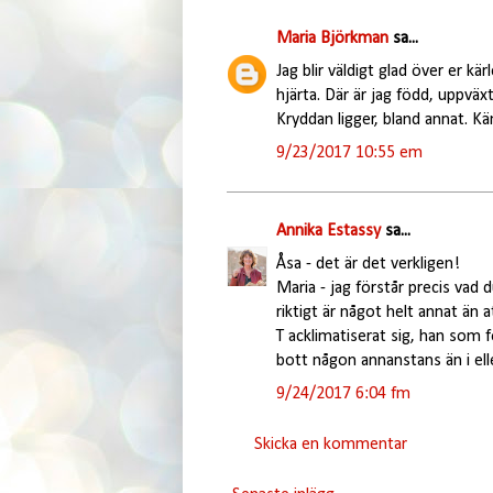
Maria Björkman
sa...
Jag blir väldigt glad över er kärl
hjärta. Där är jag född, uppv
Kryddan ligger, bland annat. Kä
9/23/2017 10:55 em
Annika Estassy
sa...
Åsa - det är det verkligen!
Maria - jag förstår precis vad 
riktigt är något helt annat än
T acklimatiserat sig, han som f
bott någon annanstans än i ell
9/24/2017 6:04 fm
Skicka en kommentar