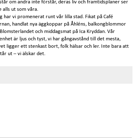
står om andra inte förstår, deras liv och framtidsplaner ser
e alls ut som våra.
g har vi promenerat runt vår lilla stad. Fikat på Café
rnan, handlat nya äggkoppar på Åhléns, balkongblommor
Blomsterlandet och middagsmat på Ica Kryddan. Vår
enhet är ljus och tyst, vi har gångavstånd till det mesta,
et ligger ett stenkast bort, folk hälsar och ler. Inte bara att
står ut – vi älskar det.