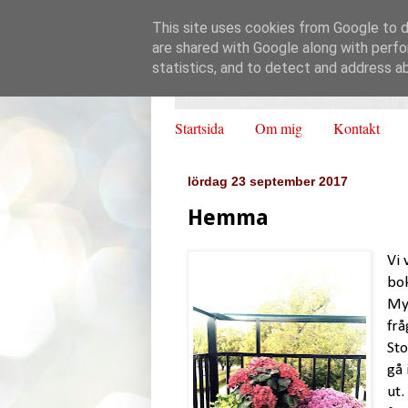
This site uses cookies from Google to de
are shared with Google along with perfo
statistics, and to detect and address a
Startsida
Om mig
Kontakt
lördag 23 september 2017
Hemma
Vi 
bo
Myc
frå
Sto
gå 
ut.