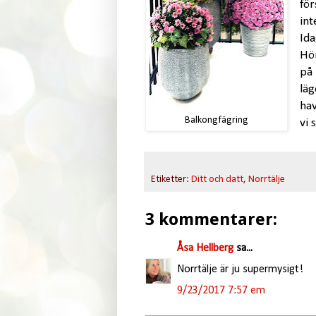
för
int
Ida
Hö
på 
läg
hav
Balkongfägring
vi 
Etiketter:
Ditt och datt
,
Norrtälje
3 kommentarer:
Åsa Hellberg
sa...
Norrtälje är ju supermysigt!
9/23/2017 7:57 em