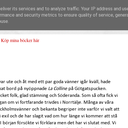
liver its services and to analyze traffic. Your IP address and us
rmance and security metrics to ensure quality of service, gene
buse.
Köp mina böcker här
var ute och åt med ett par goda vänner igår kväll, hade
kat bord på nyöppnade
La Colline
på Götgatspucken.
ket folk, glad stämning och Söderanda. Som så ofta fick vi
gan om vi fortfarande trivdes i Norrtälje. Många av våra
ckholmsvänner och bekanta begriper inte varför vi valt att
i exil och de har slagit vad om hur länge vi kommer att stå
 I början försökte vi förklara men det har vi slutat med. Vi