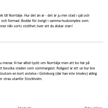
ek till Norrtälje. Hur det än är - det är ju min stad i själ och
äxt och formad. Bodde för övrigt i samma huskomplex som
nner nån sorts stolthet över att du älskar stan!
du menar. Vi har alltid tyckt om Norrtälje men att bo här på
 att besöka staden som sommargäst. Roligast är att se hur bra
örutom en kort vistelse i Göteborg (där han inte trivdes) aldrig
er strax utanför Stockholm.