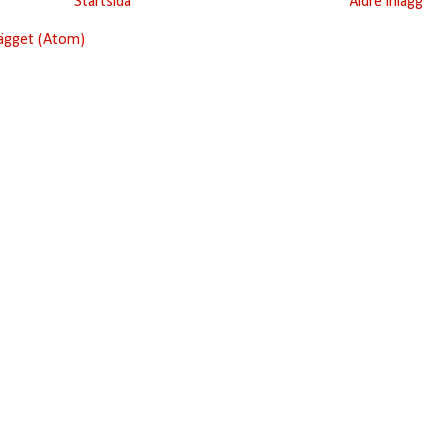
Startsida
Äldre inlägg
lägget (Atom)