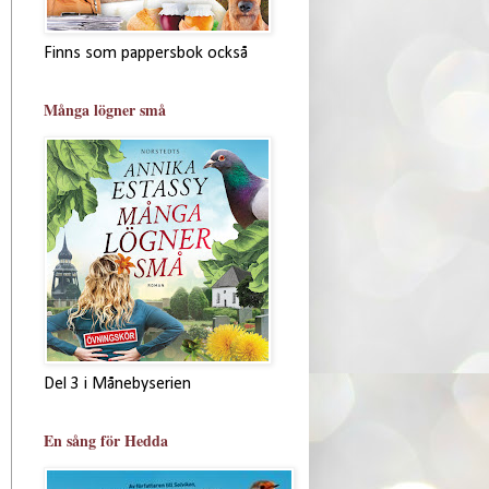
Finns som pappersbok också
Många lögner små
Del 3 i Månebyserien
En sång för Hedda