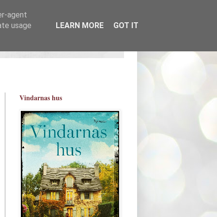
er-agent
rate usage
LEARN MORE
GOT IT
Vindarnas hus