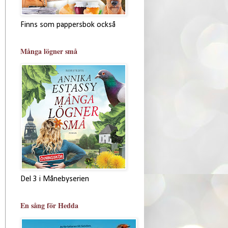
Finns som pappersbok också
Många lögner små
Del 3 i Månebyserien
En sång för Hedda