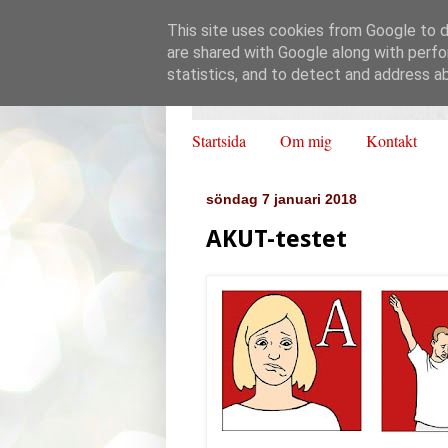
This site uses cookies from Google to de
are shared with Google along with perfo
statistics, and to detect and address a
Startsida
Om mig
Kontakt
söndag 7 januari 2018
AKUT-testet