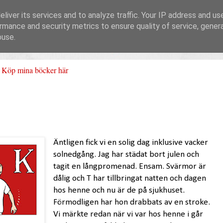
liver its services and to analyze traffic. Your IP address and us
rmance and security metrics to ensure quality of service, gene
buse.
Köp mina böcker här
Äntligen fick vi en solig dag inklusive vacker
solnedgång. Jag har städat bort julen och
tagit en långpromenad. Ensam. Svärmor är
dålig och T har tillbringat natten och dagen
hos henne och nu är de på sjukhuset.
Förmodligen har hon drabbats av en stroke.
Vi märkte redan när vi var hos henne i går