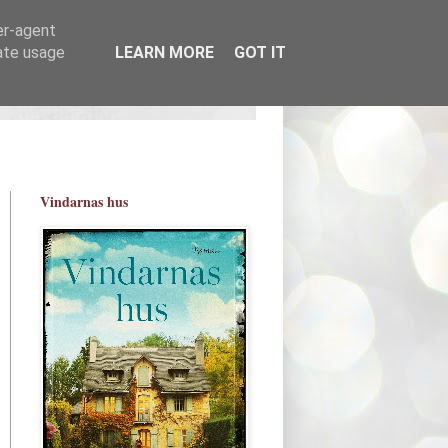
er-agent
rate usage
LEARN MORE
GOT IT
Vindarnas hus