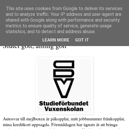
This site uses cookies from Google to deliver its services
and to analyze traffic. Your IP address and user-agent are
shared with Google along with performance and security
metrics to ensure quality of service, generate usage
▼
statistics, and to detect and address abuse.
torsdag 29 mars 2018
LEARN MORE
GOT IT
Slutet gott, allting gott
Autosvar till mejlboxen är påkopplat, mitt jobbnummer frånkopplat,
mina kreditkort uppsagda. Förmiddagen har ägnats åt att bringa