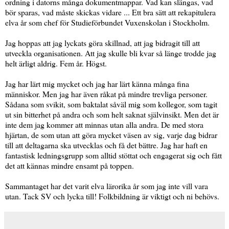
ordning i datorns många dokumentmappar. Vad kan slängas, vad
bör sparas, vad måste skickas vidare ... Ett bra sätt att rekapitulera
elva år som chef för Studieförbundet Vuxenskolan i Stockholm.
Jag hoppas att jag lyckats göra skillnad, att jag bidragit till att
utveckla organisationen. Att jag skulle bli kvar så länge trodde jag
helt ärligt aldrig. Fem år. Högst.
Jag har lärt mig mycket och jag har lärt känna många fina
människor. Men jag har även råkat på mindre trevliga personer.
Sådana som svikit, som baktalat såväl mig som kollegor, som tagit
ut sin bitterhet på andra och som helt saknat självinsikt. Men det är
inte dem jag kommer att minnas utan alla andra. De med stora
hjärtan, de som utan att göra mycket väsen av sig, varje dag bidrar
till att deltagarna ska utvecklas och få det bättre. Jag har haft en
fantastisk ledningsgrupp som alltid stöttat och engagerat sig och fått
det att kännas mindre ensamt på toppen.
Sammantaget har det varit elva lärorika år som jag inte vill vara
utan. Tack SV och lycka till! Folkbildning är viktigt och ni behövs.