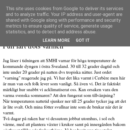
This site uses cookies from Google to deliver its services
and to analyze traffic. Your IP address and user-agent are
shared with Google along with performance and security
metrics to ensure quality of service, generate usage
▼
statistics, and to detect and address abuse.
lördag 14 juli 2018
LEARN MORE
GOT IT
Full fart trots värmen
Jag läser i tidningen att SMHI varnar för höga temperaturer de
kommande dyngen i östra Svealand. 30 till 32 grader dagtid och
inte under 20 grader på natten dvs tropiska nätter. Just ordet
"varning" reagerade jag på. Vi har det lika varmt i Cerbère men här
är man van och folk lever som vanligt. Så även vi. Det är faktiskt
märkligt hur snabbt vi acklimatiserat oss. Kan orsaken vara den
varma svenska sommaren? Att den fungerat som tillvänjning?
När temperaturen nattetid sjunker ner till 25 grader tycker jag att det
är lite svalt. Och mina fötter svullnar inte som de brukar när det är
varmt.
Två dagar på raken har vi dessutom jobbat utomhus, i sol och
värme, med att plantera växter i krukor samt på innergården bakom
gästhuset tillika vår frukosthörna. Vi har burit upp tjugotalet