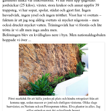
jordsäckar (25 kilos), växter, stora krukor och annat uppför 39
trappsteg, vi har sopat, spolat, städat och gjort fint. Ingen
huvudvärk, ingen yrsel och ingen trötthet. Visst har vi svettats –
faktum är att jag nog aldrig svettats så mycket någonsin – men
också druckit mycket vatten. Träningsvärk har vi förstås och lite
trötta är vi allt men inga andra men.
Belöningen blev en kvällsglass nere i byn. Men nationaldagsbalen
hoppade vi över ...
Först markduk för att hålla jorden på plats och hindra rotogräset från att
komma upp, sedan massor av jord och slutligen växterna. Olika slags
barrväxter, en Nerium och en Pittosporum tobira. Elva plantor in alles. Jag
gillar grönskan mot det ockrafärgde berget.